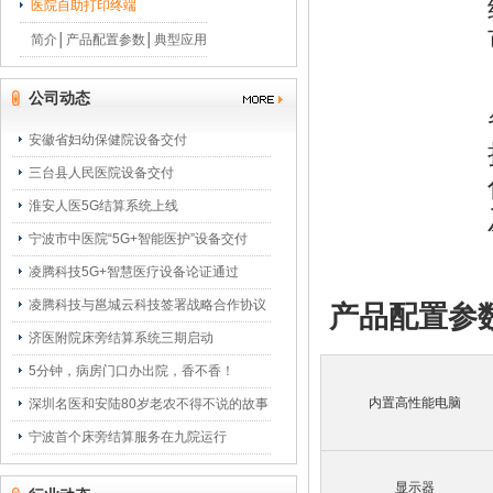
医院自助打印终端
简介
│
产品配置参数
│
典型应用
公司动态
安徽省妇幼保健院设备交付
三台县人民医院设备交付
淮安人医5G结算系统上线
宁波市中医院“5G+智能医护”设备交付
凌腾科技5G+智慧医疗设备论证通过
凌腾科技与邕城云科技签署战略合作协议
产品配置参
济医附院床旁结算系统三期启动
5分钟，病房门口办出院，香不香！
内置高性能电脑
深圳名医和安陆80岁老农不得不说的故事
宁波首个床旁结算服务在九院运行
显示器