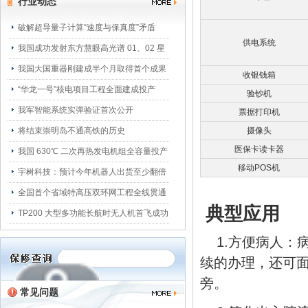
行业动态
破解超导量子计算“速度与保真度”矛盾
供电系统
我国成功发射东方慧眼高光谱 01、02 星
我国大国重器刚建成半个月取得首个成果
收银钱箱
“华龙一号”核电项目工程全面建成投产
验钞机
我军智能系统实弹验证首次公开
票据打印机
将结束崇明岛不通高铁的历史
摄像头
医保卡读卡器
我国 630℃ 二次再热发电机组全容量投产
移动POS机
宇树科技：预计今年机器人出货至少翻倍
全国首个省域特高压双环网工程全线贯通
典型应用
TP200 大型多功能长航时无人机首飞成功
1.方便病人：
续的办理，还可
旁。
常见问题