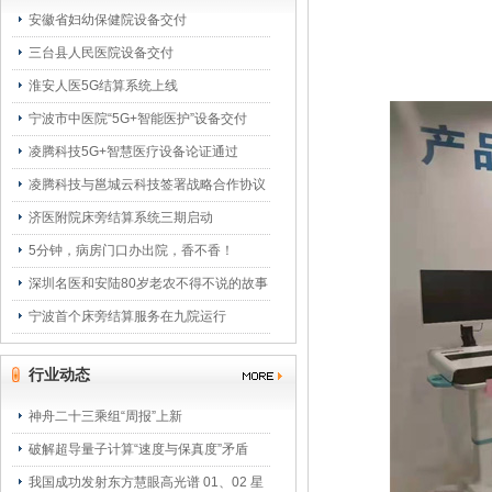
安徽省妇幼保健院设备交付
三台县人民医院设备交付
淮安人医5G结算系统上线
宁波市中医院“5G+智能医护”设备交付
凌腾科技5G+智慧医疗设备论证通过
凌腾科技与邕城云科技签署战略合作协议
济医附院床旁结算系统三期启动
5分钟，病房门口办出院，香不香！
深圳名医和安陆80岁老农不得不说的故事
宁波首个床旁结算服务在九院运行
行业动态
神舟二十三乘组“周报”上新
破解超导量子计算“速度与保真度”矛盾
我国成功发射东方慧眼高光谱 01、02 星