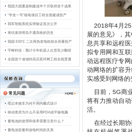
我国大国重器刚建成半个月取得首个成果
“华龙一号”核电项目工程全面建成投产
我军智能系统实弹验证首次公开
2018年4月
将结束崇明岛不通高铁的历史
展的意见》，其
我国 630℃ 二次再热发电机组全容量投产
息共享和远程医
宇树科技：预计今年机器人出货至少翻倍
拟专用网和互联
全国首个省域特高压双环网工程全线贯通
动远程医疗专网
动网络的扩容升
实感受到网络的
目前，5G商
常见问题
将有力推动自动
笔记本推车为何不用内藏式设计
活。
移动查房为什么不采用PDA或平板电脑
蓄电池的使用和保养需要注意什么？
在经过长期协
蓄电池容量和放电时间的关系
技在杭州签署