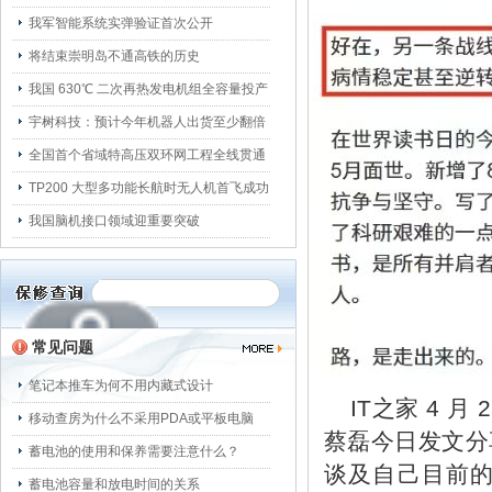
我军智能系统实弹验证首次公开
将结束崇明岛不通高铁的历史
我国 630℃ 二次再热发电机组全容量投产
宇树科技：预计今年机器人出货至少翻倍
全国首个省域特高压双环网工程全线贯通
TP200 大型多功能长航时无人机首飞成功
我国脑机接口领域迎重要突破
常见问题
笔记本推车为何不用内藏式设计
IT之家 4 
移动查房为什么不采用PDA或平板电脑
蔡磊今日发文分
蓄电池的使用和保养需要注意什么？
谈及自己目前
蓄电池容量和放电时间的关系