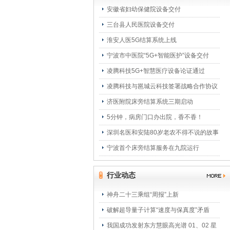
安徽省妇幼保健院设备交付
三台县人民医院设备交付
淮安人医5G结算系统上线
宁波市中医院“5G+智能医护”设备交付
凌腾科技5G+智慧医疗设备论证通过
凌腾科技与邕城云科技签署战略合作协议
济医附院床旁结算系统三期启动
5分钟，病房门口办出院，香不香！
深圳名医和安陆80岁老农不得不说的故事
宁波首个床旁结算服务在九院运行
行业动态
神舟二十三乘组“周报”上新
破解超导量子计算“速度与保真度”矛盾
我国成功发射东方慧眼高光谱 01、02 星