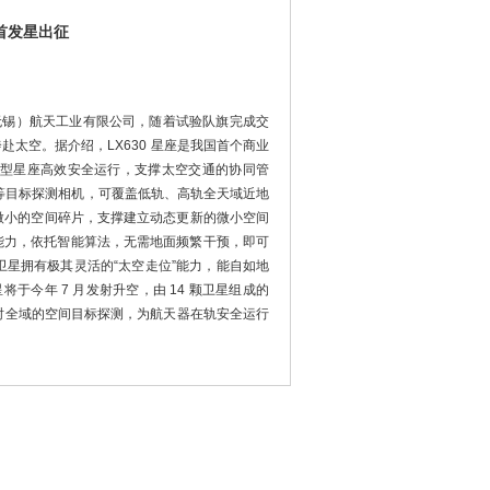
首发星出征
宇（无锡）航天工业有限公司，随着试验队旗完成交
赴太空。据介绍，LX630 星座是我国首个商业
型星座高效安全运行，支撑太空交通的协同管
等目标探测相机，可覆盖低轨、高轨全天域近地
微小的空间碎片，支撑建立动态更新的微小空间
”的能力，依托智能算法，无需地面频繁干预，即可
星拥有极其灵活的“太空走位”能力，能自如地
于今年 7 月发射升空，由 14 颗卫星组成的
道全时全域的空间目标探测，为航天器在轨安全运行