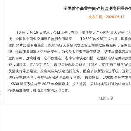
全国首个商业空间碎片监测专用星座
发布日期：2026-06-17
IT之家 6 月 16 日消息，今日上午，在位于梁溪空天产业园的遨天巡
接，全国首个商业空间碎片监测专用星座 ——“LX630”首发星正式出征，即将奔
空间碎片监测专用星座，既能为航天器提供轨道安全和数据应用服务，保障巨
理，也能服务国家太空战略安全，为各类太空资产增值赋能。 该卫星搭载高星
空间目标。这意味着，它不仅能在广袤宇宙中快速扫描，还能精准锁定并识别
碎片编目库。IT之家注意到，该卫星还配备星载 AI 计算机，支持“自主思考
灵活执行常态巡查、应急响应与快速追踪任务。配合多款新型推进系统，这颗卫
进行多轨道移动，开展抵近探测等高难度动作。 按照规划，LX630 星座首发星将
LX630 星座系统将于 2027 年全面建成并投入运营，届时将实现对近地轨
提供精准预警，推动全球空间治理合作。
返回目录