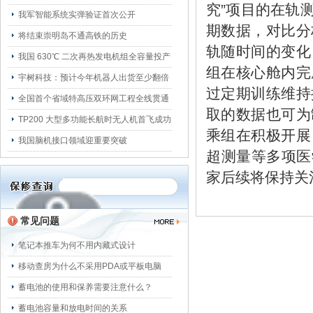
究”项目的在轨
我军智能系统实弹验证首次公开
期数据，对比分
将结束崇明岛不通高铁的历史
轨随时间的变化
我国 630℃ 二次再热发电机组全容量投产
组在核心舱内完
宇树科技：预计今年机器人出货至少翻倍
过定期训练维持
全国首个省域特高压双环网工程全线贯通
取的数据也可为
TP200 大型多功能长航时无人机首飞成功
乘组在积极开展
我国脑机接口领域迎重要突破
超测量等多项医
家后续将保持关
常见问题
笔记本推车为何不用内藏式设计
移动查房为什么不采用PDA或平板电脑
蓄电池的使用和保养需要注意什么？
蓄电池容量和放电时间的关系