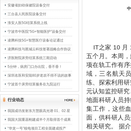
安徽省妇幼保健院设备交付
中
三台县人民医院设备交付
淮安人医5G结算系统上线
宁波市中医院“5G+智能医护”设备交付
凌腾科技5G+智慧医疗设备论证通过
IT之家 10
凌腾科技与邕城云科技签署战略合作协议
五个月。本周，
济医附院床旁结算系统三期启动
项在轨工作有序
5分钟，病房门口办出院，香不香！
域，三名航天
深圳名医和安陆80岁老农不得不说的故事
练、探索利用研
宁波首个床旁结算服务在九院运行
元认知监控研究
地面科研人员持
行业动态
集工作，这些
我国成功发射东方慧眼高光谱 01、02 星
面，供科研人员
我国大国重器刚建成半个月取得首个成果
相关研究。 据
“华龙一号”核电项目工程全面建成投产