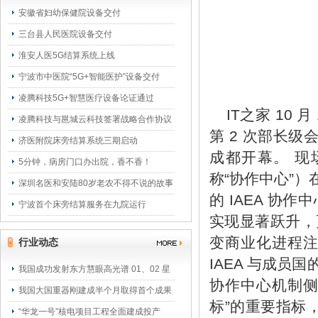
安徽省妇幼保健院设备交付
三台县人民医院设备交付
淮安人医5G结算系统上线
宁波市中医院“5G+智能医护”设备交付
凌腾科技5G+智慧医疗设备论证通过
IT之家 10
凌腾科技与邕城云科技签署战略合作协议
第 2 次部长级
济医附院床旁结算系统三期启动
成都开幕。 现
5分钟，病房门口办出院，香不香！
称“协作中心”
深圳名医和安陆80岁老农不得不说的故事
的 IAEA 
宁波首个床旁结算服务在九院运行
实现显著跃升，
变商业化进程注
行业动态
IAEA 与成
我国成功发射东方慧眼高光谱 01、02 星
协作中心机制侧
我国大国重器刚建成半个月取得首个成果
标”的重要指标，
“华龙一号”核电项目工程全面建成投产