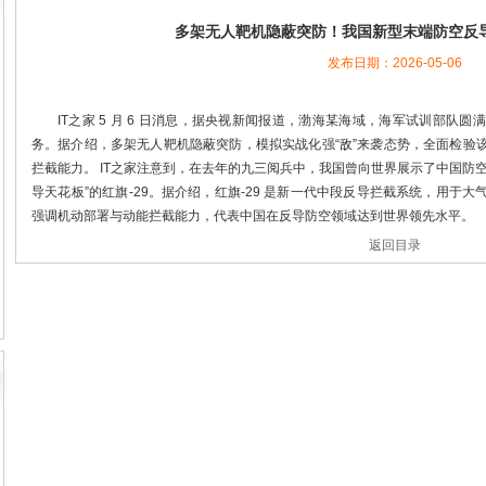
多架无人靶机隐蔽突防！我国新型末端防空反
发布日期：2026-05-06
IT之家 5 月 6 日消息，据央视新闻报道，渤海某海域，海军试训部队
务。据介绍，多架无人靶机隐蔽突防，模拟实战化强“敌”来袭态势，全面检验
拦截能力。 IT之家注意到，在去年的九三阅兵中，我国曾向世界展示了中国防
导天花板”的红旗-29。据介绍，红旗-29 是新一代中段反导拦截系统，用于
强调机动部署与动能拦截能力，代表中国在反导防空领域达到世界领先水平。
返回目录