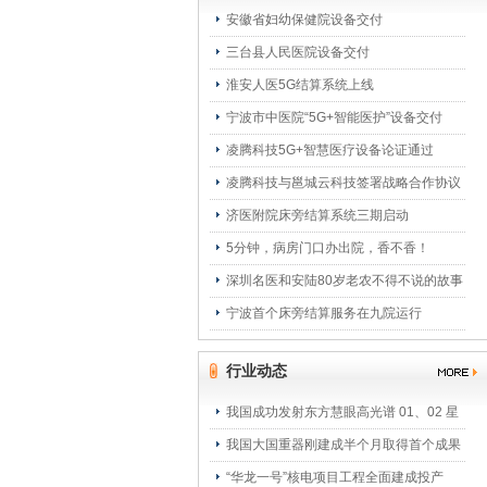
安徽省妇幼保健院设备交付
三台县人民医院设备交付
淮安人医5G结算系统上线
宁波市中医院“5G+智能医护”设备交付
凌腾科技5G+智慧医疗设备论证通过
凌腾科技与邕城云科技签署战略合作协议
济医附院床旁结算系统三期启动
5分钟，病房门口办出院，香不香！
深圳名医和安陆80岁老农不得不说的故事
宁波首个床旁结算服务在九院运行
行业动态
我国成功发射东方慧眼高光谱 01、02 星
我国大国重器刚建成半个月取得首个成果
“华龙一号”核电项目工程全面建成投产