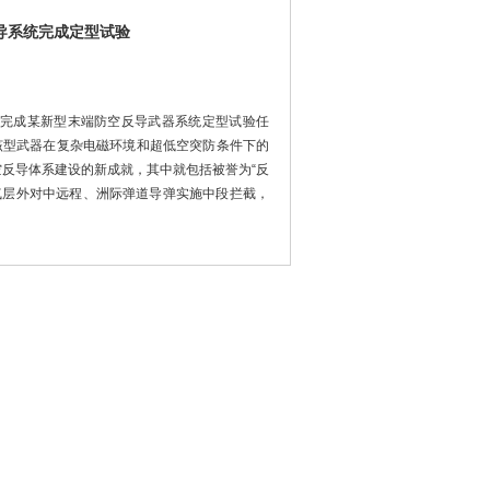
导系统完成定型试验
圆满完成某新型末端防空反导武器系统定型试验任
该型武器在复杂电磁环境和超低空突防条件下的
空反导体系建设的新成就，其中就包括被誉为“反
大气层外对中远程、洲际弹道导弹实施中段拦截，