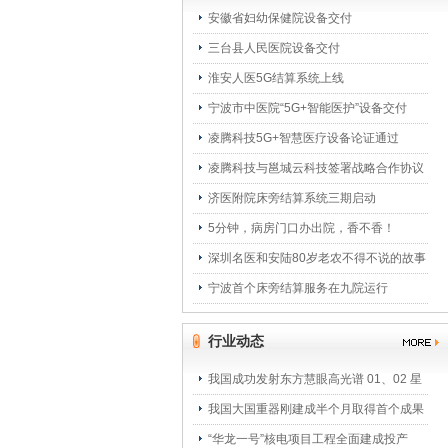
安徽省妇幼保健院设备交付
三台县人民医院设备交付
淮安人医5G结算系统上线
宁波市中医院“5G+智能医护”设备交付
凌腾科技5G+智慧医疗设备论证通过
凌腾科技与邕城云科技签署战略合作协议
济医附院床旁结算系统三期启动
5分钟，病房门口办出院，香不香！
深圳名医和安陆80岁老农不得不说的故事
宁波首个床旁结算服务在九院运行
行业动态
我国成功发射东方慧眼高光谱 01、02 星
我国大国重器刚建成半个月取得首个成果
“华龙一号”核电项目工程全面建成投产