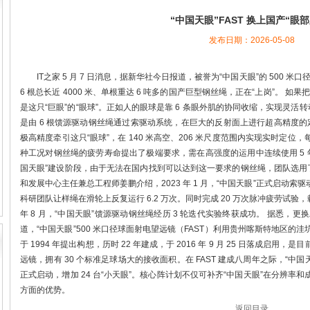
“中国天眼”FAST 换上国产“眼
发布日期：2026-05-08
IT之家 5 月 7 日消息，据新华社今日报道，被誉为“中国天眼”的 500 
6 根总长近 4000 米、单根重达 6 吨多的国产巨型钢丝绳，正在“上岗”。 如
是这只“巨眼”的“眼球”。正如人的眼球是靠 6 条眼外肌的协同收缩，实现灵活
是由 6 根馈源驱动钢丝绳通过索驱动系统，在巨大的反射面上进行超高精度的定
极高精度牵引这只“眼球”，在 140 米高空、206 米尺度范围内实现实时定
种工况对钢丝绳的疲劳寿命提出了极端要求，需在高强度的运用中连续使用 5 
国天眼”建设阶段，由于无法在国内找到可以达到这一要求的钢丝绳，团队选用了
和发展中心主任兼总工程师姜鹏介绍，2023 年 1 月，“中国天眼”正式启动
科研团队让样绳在滑轮上反复运行 6.2 万次。同时完成 20 万次脉冲疲劳试验，载荷
年 8 月，“中国天眼”馈源驱动钢丝绳经历 3 轮迭代实验终获成功。 据悉，更换
道，“中国天眼”500 米口径球面射电望远镜（FAST）利用贵州喀斯特地区
于 1994 年提出构想，历时 22 年建成，于 2016 年 9 月 25 日落成
远镜，拥有 30 个标准足球场大的接收面积。在 FAST 建成八周年之际，“中国天眼”
正式启动，增加 24 台“小天眼”。核心阵计划不仅可补齐“中国天眼”在分辨
方面的优势。
返回目录