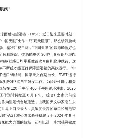
部肌肉”
米口径球面射电望远镜（FAST）近日迎来重要时刻：
果把“中国天眼”比作一只“观天巨眼”，那么馈源舱就
转动、精准注视目标，“中国天眼”的馈源舱恰好也
位和跟踪。馈源舱重达 30 吨，6 根钢丝绳以
位，每根钢丝绳日均承受数百次弯曲和脉冲载荷。这
年不断丝才能更好保障望远镜的高效运行。 “中
进口钢丝绳。国家天文台副台长、FAST 运行
索驱动系统钢丝绳自主研发工作。为验证性能，相关
在 120 千牛至 400 千牛间循环冲击。2025
工作预计持续至 6 月下旬。 综合IT之家此前报
的洼坑作为望远镜台址建造，由我国天文学家南仁东
启用，是目前世界上口径最大，灵敏度最高的单口径射电望
FAST 核心阵试验样机建设于 2024 年 9 月
率和成像能力方面的短板，还可以进一步增强灵敏度